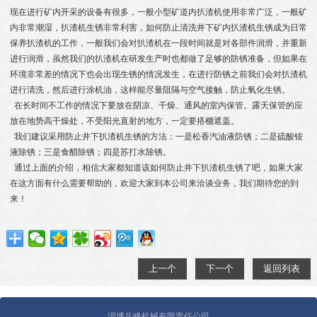
现在进行矿内开采的设备有很多，一般小型矿道内扒渣机使用非常广泛，一般矿
内非常潮湿，扒渣机生锈非常利害，如何防止清洗井下矿内扒渣机生锈成为日常
保养扒渣机的工作，一般我们会对扒渣机在一段时间就是对各部件润滑，并重新
进行润滑，虽然我们的扒渣机在研发生产时也都做了足够的防锈准备，但如果在
环境非常差的情况下也会出现生锈的情况发生，在进行防锈之前我们会对扒渣机
进行清洗，然后进行涂机油，这样能尽量阻隔与空气接触，防止氧化生锈。
在长时间不工作的情况下要放在阴凉、干燥、通风的室内保管。露天保管的应
放在地势高干燥处，不受阳光直射的地方，一定要搭棚遮盖。
我们建议采用防止井下扒渣机生锈的方法：一是松香汽油液防锈；二是硫酸铵
液除锈；三是食醋除锈；四是苏打水除锈。
通过上面的介绍，相信大家都知道该如何防止井下扒渣机生锈了吧，如果大家
在这方面有什么需要帮助的，欢迎大家到本公司来洽谈业务，我们期待您的到
来！
上一个
下一个
返回列表
淄博岳峰机械有限责任公司